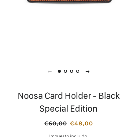
Noosa Card Holder - Black
Special Edition
Precio
€60,00
Precio
€48,00
habitual
de
Impuesto incluido.