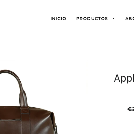
INICIO
PRODUCTOS
AB
App
Pre
€
hab