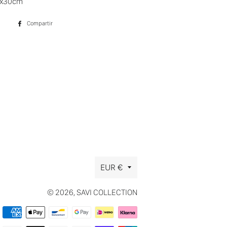
0x30cm
Compartir
Compartir
en
Facebook
Moneda
EUR €
© 2026,
SAVI COLLECTION
Métodos
de
pago