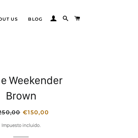
INGRESAR
BUSCAR
CARRITO
OUT US
BLOG
le Weekender
Brown
cio
250,00
Precio
€150,00
itual
de
Impuesto incluido.
venta